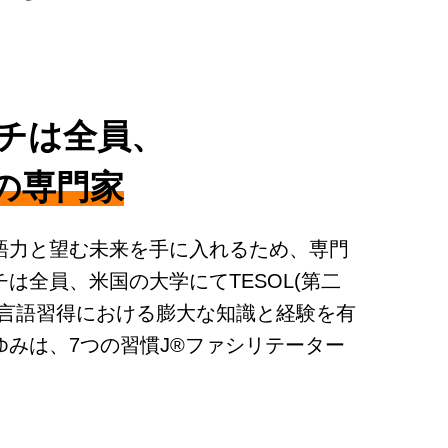
チは全員、
の専門家
語力と望む未来を手に入れるため、専門
は全員、米国の大学にてTESOL(第二
、言語習得における膨大な知識と経験を有
みは、7つの習慣J®ファシリテーター
。