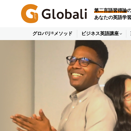
Skip
第二言語習得論
to
あなたの英語学
content
®
グロバリ
メソッド
ビジネス英語講座