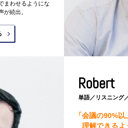
でまわせるようにな
声が続出。
る
Robert
単語／リスニング
会議の90%以
理解できるよ