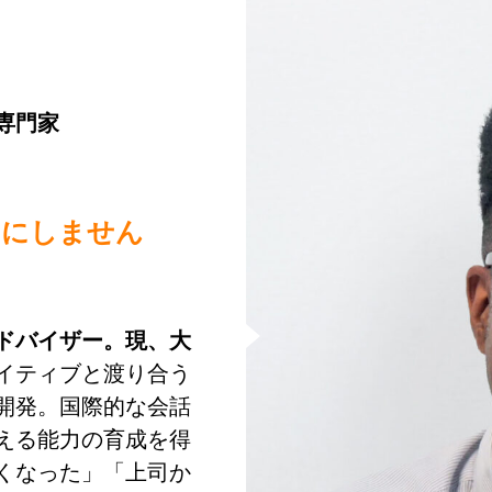
専門家
りにしません
ドバイザー。現、大
イティブと渡り合う
開発。国際的な会話
える能力の育成を得
くなった」「上司か